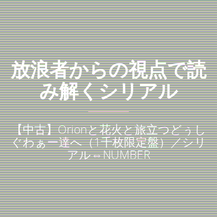
放浪者からの視点で読
み解くシリアル
【中古】Orionと花火と旅立つどぅし
ぐわぁー達へ（1千枚限定盤）／シリ
アル⇔NUMBER