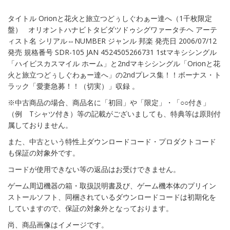
タイトル Orionと花火と旅立つどぅしぐわぁー達へ（1千枚限定
盤） オリオントハナビトタビダツドゥシグワァータチヘ アーテ
ィスト名 シリアル⇔NUMBER ジャンル 邦楽 発売日 2006/07/12
発売 規格番号 SDR-105 JAN 4524505266731 1stマキシシングル
「ハイビスカスマイル ホーム」と2ndマキシシングル「Orionと花
火と旅立つどぅしぐわぁー達へ」の2ndプレス集！！ボーナス・ト
ラック「愛妻急募！！（切実）」収録 。
※中古商品の場合、商品名に「初回」や「限定」・「○○付き」
（例 Tシャツ付き）等の記載がございましても、特典等は原則付
属しておりません。
また、中古という特性上ダウンロードコード・プロダクトコード
も保証の対象外です。
コードが使用できない等の返品はお受けできません。
ゲーム周辺機器の箱・取扱説明書及び、ゲーム機本体のプリイン
ストールソフト、同梱されているダウンロードコードは初期化を
していますので、保証の対象外となっております。
尚、商品画像はイメージです。