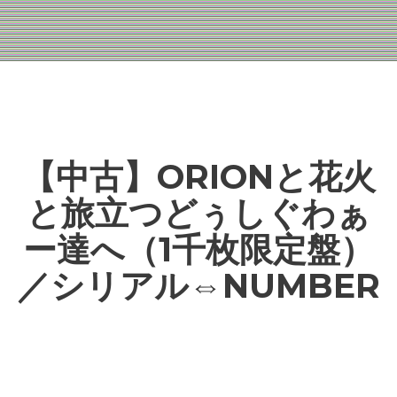
【中古】ORIONと花火
と旅立つどぅしぐわぁ
ー達へ（1千枚限定盤）
／シリアル⇔NUMBER