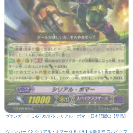
ヴァンガード G-BT09/076 シリアル・ボマー(日本語版C)【新品】
ヴァンガードG シリアル・ボマー G-BT09 | 天舞竜神 スパイクブ