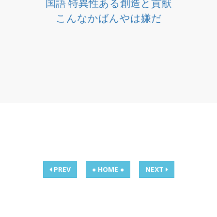
国語 特異性ある創造と貢献
こんなかばんやは嫌だ
PREV
● HOME ●
NEXT