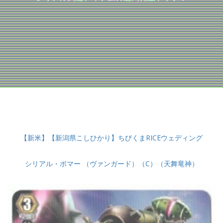
【新米】【新潟県こしひかり】ちびくまRICEウェディング
シリアル・ボマー （ヴァンガード）（C）（天舞竜神）