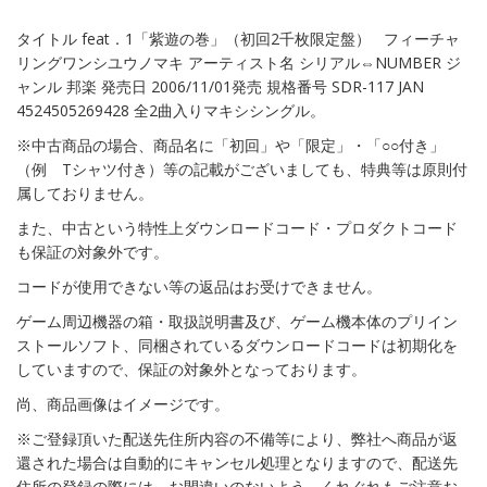
タイトル feat．1「紫遊の巻」（初回2千枚限定盤） フィーチャ
リングワンシユウノマキ アーティスト名 シリアル⇔NUMBER ジ
ャンル 邦楽 発売日 2006/11/01発売 規格番号 SDR-117 JAN
4524505269428 全2曲入りマキシシングル。
※中古商品の場合、商品名に「初回」や「限定」・「○○付き」
（例 Tシャツ付き）等の記載がございましても、特典等は原則付
属しておりません。
また、中古という特性上ダウンロードコード・プロダクトコード
も保証の対象外です。
コードが使用できない等の返品はお受けできません。
ゲーム周辺機器の箱・取扱説明書及び、ゲーム機本体のプリイン
ストールソフト、同梱されているダウンロードコードは初期化を
していますので、保証の対象外となっております。
尚、商品画像はイメージです。
※ご登録頂いた配送先住所内容の不備等により、弊社へ商品が返
還された場合は自動的にキャンセル処理となりますので、配送先
住所の登録の際には、お間違いのないよう、くれぐれもご注意お