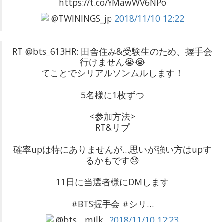
https://t.co/YMawWV6NPo
@TWININGS_jp
2018/11/10 12:22
RT @bts_613HR: 田舎住み&受験生のため、握手会
行けません😭😭
てことでシリアルソンムルします！
5名様に1枚ずつ
<参加方法>
RT&リプ
確率upは特にありませんが…思いが強い方はupす
るかもです😓
11日に当選者様にDMします
#BTS握手会 #シリ…
@bts__milk_
2018/11/10 12:23