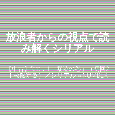
放浪者からの視点で読
み解くシリアル
【中古】feat．1「紫遊の巻」（初回2
千枚限定盤）／シリアル⇔NUMBER